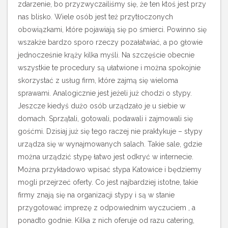
zdarzenie, bo przyzwyczailiśmy się, że ten ktoś jest przy
nas blisko. Wiele osób jest też przytłoczonych
obowiązkami, które pojawiają się po śmierci. Powinno się
wszakże bardzo sporo rzeczy pozałatwiać, a po głowie
jednocześnie krąży kilka myśli.
Na szczęście obecnie
wszystkie te procedury są ułatwione i można spokojnie
skorzystać z usług firm, które zajmą się wieloma
sprawami. Analogicznie jest jeżeli już chodzi o stypy.
Jeszcze kiedyś dużo osób urządzało je u siebie w
domach. Sprzątali, gotowali, podawali i zajmowali się
gośćmi. Dzisiaj już się tego raczej nie praktykuje – stypy
urządza się w wynajmowanych salach. Takie sale, gdzie
można urządzić stypę łatwo jest odkryć w internecie.
Można przykładowo wpisać stypa Katowice i będziemy
mogli przejrzeć oferty. Co jest najbardziej istotne, takie
firmy znają się na organizacji stypy i są w stanie
przygotować imprezę z odpowiednim wyczuciem , a
ponadto godnie. Kilka z nich oferuje od razu catering,