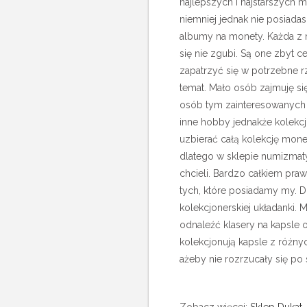
najlepszych i najstarszych m
niemniej jednak nie posiada
albumy na monety. Każda z 
się nie zgubi. Są one zbyt
zapatrzyć się w potrzebne rz
temat.
Mało osób zajmuję się
osób tym zainteresowanych 
inne hobby jednakże kolekc
uzbierać całą kolekcję mone
dlatego w sklepie numizma
chcieli. Bardzo całkiem pra
tych, które posiadamy my. 
kolekcjonerskiej układanki
odnaleźć klasery na kapsle o
kolekcjonują kapsle z różny
ażeby nie rozrzucały się po