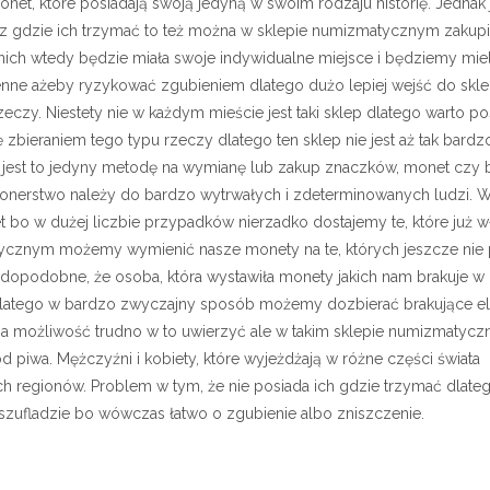
onet, które posiadają swoją jedyną w swoim rodzaju historię. Jednak
sz gdzie ich trzymać to też można w sklepie numizmatycznym zakupi
nich wtedy będzie miała swoje indywidualne miejsce i będziemy mie
 cenne ażeby ryzykować zgubieniem dlatego dużo lepiej wejść do sk
eczy. Niestety nie w każdym mieście jest taki sklep dlatego warto pos
 zbieraniem tego typu rzeczy dlatego ten sklep nie jest aż tak bardz
jest to jedyny metodę na wymianę lub zakup znaczków, monet czy 
jonerstwo należy do bardzo wytrwałych i zdeterminowanych ludzi.
t bo w dużej liczbie przypadków nierzadko dostajemy te, które już 
tycznym możemy wymienić nasze monety na te, których jeszcze ni
wdopodobne, że osoba, która wystawiła monety jakich nam brakuje w
Dlatego w bardzo zwyczajny sposób możemy dozbierać brakujące e
. Ma możliwość trudno w to uwierzyć ale w takim sklepie numizmaty
d piwa. Mężczyźni i kobiety, które wyjeżdżają w różne części świata
ch regionów. Problem w tym, że nie posiada ich gdzie trzymać dlateg
 szufladzie bo wówczas łatwo o zgubienie albo zniszczenie.