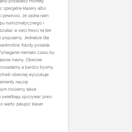
 jeśli posiadasz monety
ć specjalne klasery albo
li pewność, że żadna nam
lepu numizmatycznego i
zukać w sieci treści na ten
o popularny. Jednakże dla
banknotów. Każdy posiada
 Wymaganie niemało czasu by
właśnie mamy. Obecnie
e posiadamy a bardzo byśmy
 chwili obecnej wyszukuje
lementy naszej
cznym możemy także
 i uwielbiają spożywać piwo
o warto zakupić klaser