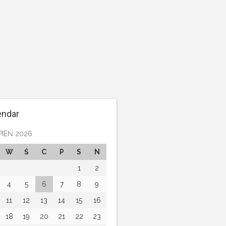
endar
PIEŃ 2026
W
Ś
C
P
S
N
1
2
4
5
6
7
8
9
11
12
13
14
15
16
18
19
20
21
22
23