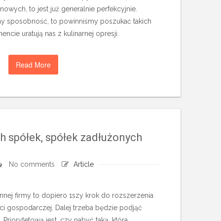
wych, to jest już generalnie perfekcyjnie.
amy sposobność, to powinniśmy poszukać takich
cie uratują nas z kulinarnej opresji.
Read More
 spółek, spółek zadłużonych
No comments
Article
nnej firmy to dopiero 1szy krok do rozszerzenia
ci gospodarczej. Dalej trzeba będzie podjąć
 Priorytetową jest, czy nabyć taką, która