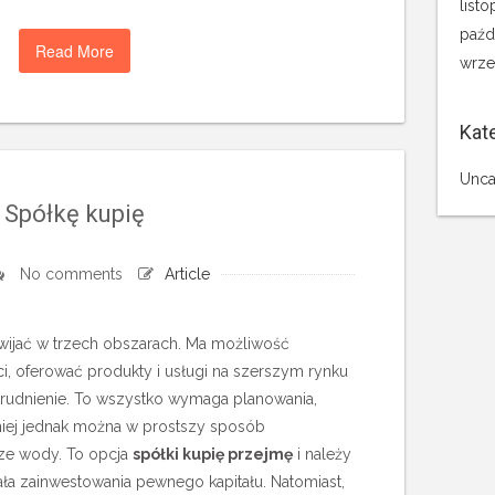
list
paźd
Read More
wrze
Kat
Unca
Spółkę kupię
No comments
Article
wijać w trzech obszarach. Ma możliwość
ci, oferować produkty i usługi na szerszym rynku
trudnienie. To wszystko wymaga planowania,
emniej jednak można w prostszy sposób
ze wody. To opcja
spółki kupię przejmę
i należy
ła zainwestowania pewnego kapitału. Natomiast,