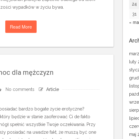
24
kszości wypadków w życiu bywa.
31
« ma
Read More
Arc
marz
luty
styc
oc dla mężczyzn
grud
list
No comments
Article
paźd
wrze
 posiadać bardzo bogate życie erotyczne?
sier
 który będzie w stanie zaoferować Ci de fakto
lipie
mógł spełnić wszystkie Twoje oczekiwania. Przy
czer
eży posiadać na uwadze fakt, że muszą być one
maj 