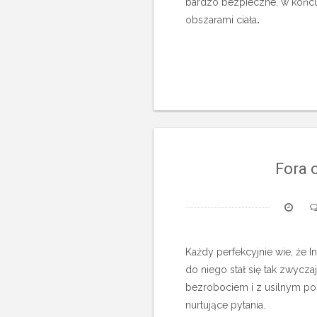
bardzo bezpieczne, w końcu
obszarami ciała
.
Fora 
Każdy perfekcyjnie wie, że 
do niego stał się tak zwycza
bezrobociem i z usilnym p
nurtujące pytania.