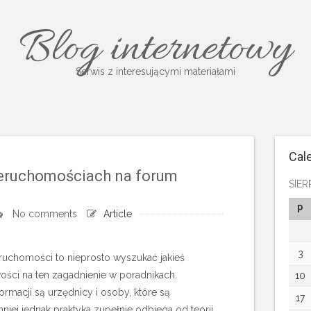
Blog internetowy
Serwis z interesującymi materiałami
Cal
ieruchomościach na forum
SIER
P
No comments
Article
3
ieruchomości to nieprosto wyszukać jakieś
ości na ten zagadnienie w poradnikach.
10
rmacji są urzędnicy i osoby, które są
17
niej jednak praktyka zupełnie odbiega od teorii