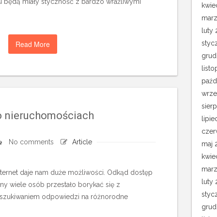
 będą miały styczność z bardzo wrażliwymi
kwie
marz
luty 
Read More
styc
grud
list
paźd
wrze
sier
o nieruchomościach
lipie
czer
No comments
Article
maj 
kwie
marz
Internet daje nam duże możliwości. Odkąd dostęp
luty
jny wiele osób przestało borykać się z
styc
oszukiwaniem odpowiedzi na różnorodne
grud