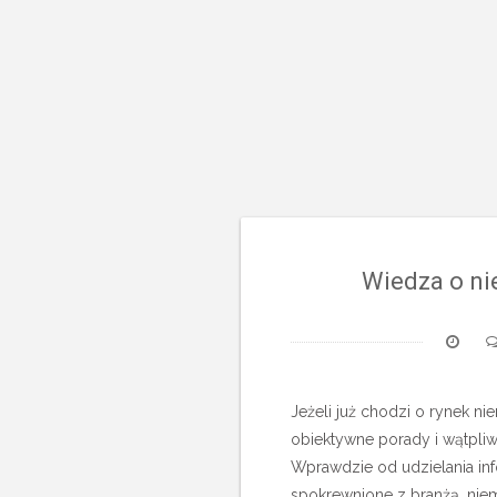
Wiedza o n
Jeżeli już chodzi o rynek n
obiektywne porady i wątpliw
Wprawdzie od udzielania info
spokrewnione z branżą, niem