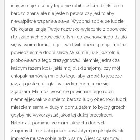
inny w mojej okolicy tego nie robił. Jestem dzięki temu
bardzo znana, ale nie jestem pewna czy jest to aby
niewątpliwie wspaniała sława. Wyobraź sobie, że ludzie
Cie kojarzą, znają Twoje nazwisko wyłącznie z opowieści
i to szalonych opowieści o tym, co zwariowanego działo
się w twoim domu. To jest w chwili obecnej moja, można
powiedzieć nie dobra sława. W sumie już kilkukrotnie
próbowałam z tego zrezygnować, niemniej jednak za
każdym razem ktoś- jakiś mój bliski znajomy, czy mój
chłopak namówią mnie do tego, aby zrobić to jeszcze
raz, a ja jestem uległa i w każdym momencie się
zgadzam. Ma możliwość nie powinnam tego robić,
niemniej jednak w sumie to bardzo lubię obecność ludzi,
mieszkam sama w dużym domu, zatem to byłby grzech
gdyby nie wykorzystać jakoś tej dużej przestrzeni.
Natomiast pomimo, że mam tak wielu dobrych
znajomych to z bałaganem powstałym po jakiejkolwiek
imprezie musze sobie radzić sama. A jest co sprzątać.