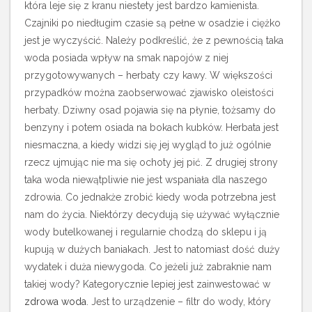
która leje się z kranu niestety jest bardzo kamienista.
Czajniki po niedługim czasie są pełne w osadzie i ciężko
jest je wyczyścić. Należy podkreślić, że z pewnością taka
woda posiada wpływ na smak napojów z niej
przygotowywanych – herbaty czy kawy.
W większości
przypadków można zaobserwować zjawisko oleistości
herbaty. Dziwny osad pojawia się na płynie, tożsamy do
benzyny i potem osiada na bokach kubków. Herbata jest
niesmaczna, a kiedy widzi się jej wygląd to już ogólnie
rzecz ujmując nie ma się ochoty jej pić. Z drugiej strony
taka woda niewątpliwie nie jest wspaniała dla naszego
zdrowia. Co jednakże zrobić kiedy woda potrzebna jest
nam do życia. Niektórzy decydują się używać wyłącznie
wody butelkowanej i regularnie chodzą do sklepu i ją
kupują w dużych baniakach. Jest to natomiast dość duży
wydatek i duża niewygoda. Co jeżeli już zabraknie nam
takiej wody? Kategorycznie lepiej jest zainwestować w
zdrowa woda
. Jest to urządzenie – filtr do wody, który