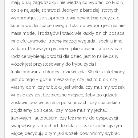
mają dużą zagwozdkę i nie wiedzą co wybrać, co kupić,
co się najlepiej sprawdzi. Jednym z bardziej istotnych
wyborów jest ze stuprocentową pewnością decyzja o
kupnie wózka spacerowego.
Tutaj do wyboru jest realnie
masa modeli i rodzajów i właściwie każdy z nich posiada
inne efektywności, trochę inaczej wygląda i spełnia inne
zadania. Pierwszym pytaniem jakie powinni sobie zadać
rodzice wybierając
wózki dla dzieci
jest to na ile dany
wózek jest przystosowany do trybu życia i
funkcjonowania chłopcy i dziewczęta. Wiele uzależniony
jest od tego – gdzie mieszkamy, czy jest to blok, czy
własny dom, czy w bloku jest winda, czy musimy wózek
wnosić czy jest bezpieczne miejsce, żeby go gdzieś
zostawić bez wnoszenia po schodach, czy spacerkiem
pójdziemy do sklepu, czy może musimy jechać
tramwajem, autobusem, czy też mamy do dyspozycji
swój własny samochód. Te detale i jeszcze ichniejszym
więcej decydują o tym jaki wózek powinniśmy wybrać.