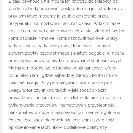
Z całą pewnością nie można ich chować do skarpety, bo
wtedy nie będą pracować, dostęp do nich jest utrudniony, a
przy tym łatwo możemy je zgubić dosłownie przez
przypadek i ma możliwość ktoś nas okraść.
W takim razie
zostaje nam bank. Łatwo powiedzieć, a tutaj tyle możliwości:
konta osobiste, firmowe, konta oszczędnościowe, lokaty,
karty płatnicze, karty kredytowe, debetowe – jednym
słowem zwykły człowiek może się łatwo pogubić. A można
prościej wystarczy sprawdzić
porównanie kont bankowych
.
Można tam porównać różnorakie konta bankowe, oferty
różnorakich firm, gdzie najbardziej założyć konto i na co
zwracać uwagę. Przy porównywaniu warto wziąć pod
uwagę wiele czynników takich w jaki sposób koszt
prowadzenia rachunku, opłaty za karty płatnicze, opłaty za
wykonywanie przelewów internetowych, przystępność
bankomatów w mojej miejscowości jak również ogólnie w
Polsce, lokalizacja placówek banków, ichniejszym ilość,
oprocentowanie rachunków, dodatkowe opłaty czy