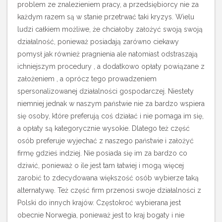
problem ze znalezieniem pracy, a przedsiębiorcy nie za
każdym razem są w stanie przetrwać taki kryzys. Wielu
ludzi całkiem możliwe, że chciałoby założyć swoją swoją
działalność, ponieważ posiadają zarówno ciekawy
pomysł jak również pragnienia ale natomiast odstraszają
ichniejszym procedury , a dodatkowo opłaty powiązane z
założeniem , a oprócz tego prowadzeniem
spersonalizowanej działalności gospodarczej. Niestety
niemniej jednak w naszym państwie nie za bardzo wspiera
się osoby, które preferują coś działać i nie pomaga im się,
a opłaty są kategorycznie wysokie.
Dlatego też część
osób preferuje wyjechać z naszego państwie i założyć
firmę gdzieś indziej. Nie posiada się im za bardzo co
dziwić, ponieważ o ile jest tam łatwiej i mogą więcej
zarobić to zdecydowana większość osób wybierze taką
alternatywę. Też część firm przenosi swoje działalności z
Polski do innych krajów. Częstokroć wybierana jest
obecnie Norwegia, ponieważ jest to kraj bogaty i nie