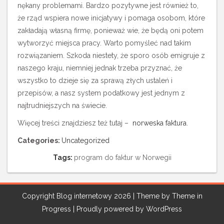
nękany problemami. Bardzo pozytywne jest również to,
że rząd wspiera nowe inicjatywy i pomaga osobom, które
zakładają własną firmę, ponieważ wie, że będą oni potem
wytworzyć miejsca pracy. Warto pomyśleć nad takim
rozwiązaniem. Szkoda niestety, że sporo osób emigruje z
naszego kraju, niemniej jednak trzeba przyznać, że
wszystko to dzieje się za sprawą złych ustaleń i
przepisów, a nasz system podatkowy jest jednym z
najtrudniejszych na świecie.
Więcej treści znajdziesz też tutaj –
norweska faktura
.
Categories:
Uncategorized
Tags:
program do faktur w Norwegii
Copyright Blog internetowy 2026 | Theme by
Theme in
Progress
|
Proudly powered by WordPress