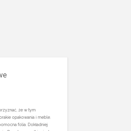
we
przyznać, że w tym
orakie opakowania i meble.
pomocna folia.
Dokładniej