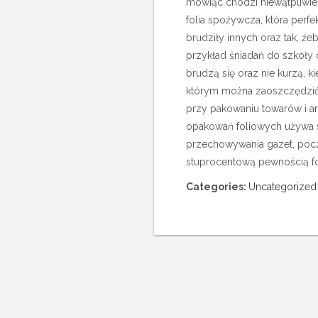
mówiąc chodzi niewątpliwi
folia spożywcza, która perf
brudziły innych oraz tak, ż
przykład śniadań do szkoły 
brudzą się oraz nie kurzą, 
którym można zaoszczędzić 
przy pakowaniu towarów i a
opakowań foliowych używa si
przechowywania gazet, poczt
stuprocentową pewnością fol
Categories:
Uncategorized