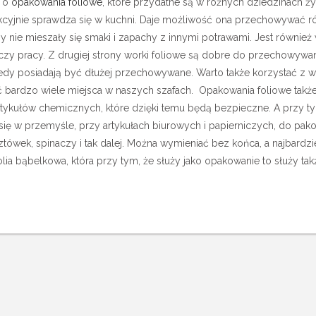
e o
opakowania foliowe
, które przydatne są w różnych dziedzinach ży
ekcyjnie sprawdza się w kuchni. Daje możliwość ona przechowywać ró
eby nie mieszały się smaki i zapachy z innymi potrawami. Jest równi
czy pracy. Z drugiej strony worki foliowe są dobre do przechowywania
kiedy posiadają być dłużej przechowywane. Warto także korzystać z 
bardzo wiele miejsca w naszych szafach. Opakowania foliowe takż
rtykułów chemicznych, które dzięki temu będą bezpieczne. A przy t
ę w przemyśle, przy artykułach biurowych i papierniczych, do pako
ówek, spinaczy i tak dalej. Można wymieniać bez końca, a najbardzi
ia bąbelkowa, która przy tym, że służy jako opakowanie to służy ta