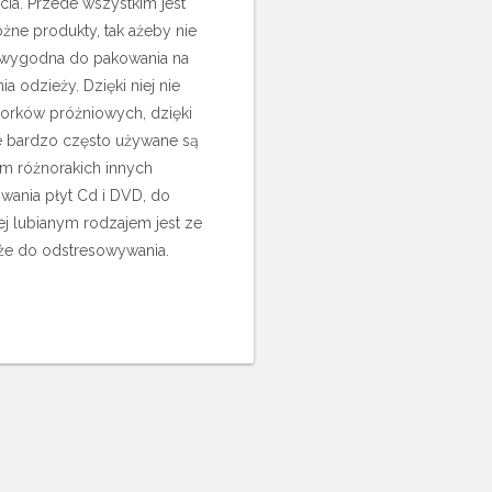
cia. Przede wszystkim jest
żne produkty, tak ażeby nie
eż wygodna do pakowania na
 odzieży. Dzięki niej nie
worków próżniowych, dzięki
e bardzo często używane są
ym różnorakich innych
wania płyt Cd i DVD, do
ej lubianym rodzajem jest ze
kże do odstresowywania.