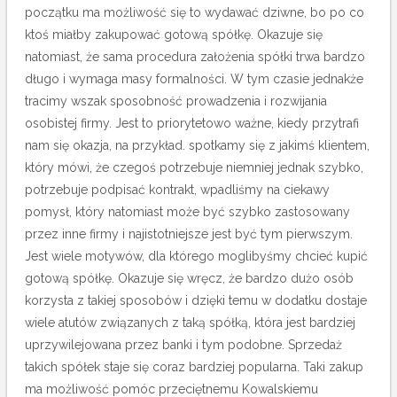
początku ma możliwość się to wydawać dziwne, bo po co
ktoś miałby zakupować gotową spółkę. Okazuje się
natomiast, że sama procedura założenia spółki trwa bardzo
długo i wymaga masy formalności. W tym czasie jednakże
tracimy wszak sposobność prowadzenia i rozwijania
osobistej firmy.
Jest to priorytetowo ważne, kiedy przytrafi
nam się okazja, na przykład. spotkamy się z jakimś klientem,
który mówi, że czegoś potrzebuje niemniej jednak szybko,
potrzebuje podpisać kontrakt, wpadliśmy na ciekawy
pomysł, który natomiast może być szybko zastosowany
przez inne firmy i najistotniejsze jest być tym pierwszym.
Jest wiele motywów, dla którego moglibyśmy chcieć kupić
gotową spółkę. Okazuje się wręcz, że bardzo dużo osób
korzysta z takiej sposobów i dzięki temu w dodatku dostaje
wiele atutów związanych z taką spółką, która jest bardziej
uprzywilejowana przez banki i tym podobne. Sprzedaż
takich spółek staje się coraz bardziej popularna. Taki zakup
ma możliwość pomóc przeciętnemu Kowalskiemu