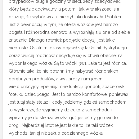
przypadków długie godziny w sieci, żeby zdecydować,
który będzie adekwatny, a potem i tak w większości się
okazuje, że wybór wcale nie był taki doskonały. Problem
jest z pewnością w tym, że oferta wózków jest bardzo
bogata i różnorodna cenowo, a wyróżniają się one od siebie
znacznie. Dlatego również podjęcie decyzji jest takie
nieproste.
Ostatnimi czasy pojawił się także hit dystrybucji i
coraz więcej rodziców decyduje się w chwili obecnej na
wybór takiego wózka. Są to
wózki 3w1
. Jaka tu jest różnica.
Głównie taka, że nie powinniśmy nabywać różnorakich
odrębnych produktów, a wystarczy nam jeden
wielofunkcyjny. Spełniają one funkcję gondoli, spacerówki i
foteliku dziecięcego. Jest to bardzo komfortowe, ponieważ
jest tutaj stały stelaż i kiedy jedziemy gdzieś samochodem
to wystarczy, że wyjmiemy dziecko z samochodu i
wpinamy je do stelaża wózka i już jesteśmy gotowi do
drogi. Najbardziej istotne jest także to, że taki wózek
wychodzi taniej niż zakup codziennego wózka