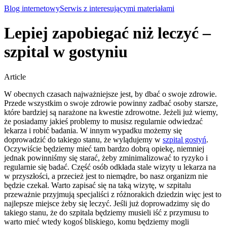
Blog internetowy
Serwis z interesującymi materiałami
Lepiej zapobiegać niż leczyć –
szpital w gostyniu
Article
W obecnych czasach najważniejsze jest, by dbać o swoje zdrowie.
Przede wszystkim o swoje zdrowie powinny zadbać osoby starsze,
które bardziej są narażone na kwestie zdrowotne. Jeżeli już wiemy,
że posiadamy jakieś problemy to musisz regularnie odwiedzać
lekarza i robić badania.
W innym wypadku możemy się
doprowadzić do takiego stanu, że wylądujemy w
szpital gostyń
.
Oczywiście będziemy mieć tam bardzo dobrą opiekę, niemniej
jednak powinniśmy się starać, żeby zminimalizować to ryzyko i
regularnie się badać. Część osób odkłada stale wizyty u lekarza na
w przyszłości, a przecież jest to niemądre, bo nasz organizm nie
będzie czekał. Warto zapisać się na taką wizytę, w szpitalu
przeważnie przyjmują specjaliści z różnorakich dziedzin więc jest to
najlepsze miejsce żeby się leczyć. Jeśli już doprowadzimy się do
takiego stanu, że do szpitala będziemy musieli iść z przymusu to
warto mieć wtedy kogoś bliskiego, komu będziemy mogli