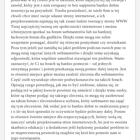
zawód, który jest z nim związany to bez wątpienia bardzo dobra
inwestycja na przyszłość. Trzeba powiedzieć, że wiele firm w tej
chwili chce mieć swoje własne strony internetowe, a ich
projektowaniem zajmują się tak zwani ludzie tworzący strony WWW.
Tutaj najczęściej tworzą oni społeczności internetowe i można
ichniejszym spotkać na
forum webmasterów
lub na bardziej
fachowym
forum dla grafików
. Dzięki temu mogą oni sobie
wzajemnie pomagać, dzielić się różnymi pomysłami czy nowinkami.
Poza tym jeżeli już natrafią na jakiś problem podczas swoich prac to
mogą tutaj zapytać innych webmasterów i dzięki temu uzyskają
odpowiedź, która wspólnie umożliwi rozwiązać ten problem. Warto
zaznaczyć, że Ci na forach są bardzo pomocni – od jednych
otrzymują pomoc i potem przekazują swoją pomoc dalej innym. Jest
to również miejsce gdzie można znaleźć
zlecenia dla webmasterów
.
Część osób wyszukuje obecnie podwykonawców na takich forach.
Opisują czego potrzebują, jak ma to być zrobione, zdarza się, że
podają też w jakiej kwocie powinni się zmieścić i dzięki temu osoby,
które są chętne podjąć się takiego zlecenia, to mogą się zaoferować
na takim forum i zleceniodawca wybiera, który webmaster ma zająć
się tym zleceniem. Jak widać jest to bardzo dobre to znalezienia pracy
i o ile się ktoś sprawdzi to oczywiście będzie polecany dalej. Forum
to również świetne miejsce dla rozpoczynających, którzy wolą się
nauczyć sztuki projektowania stron internetowych, bo jest to swoista
skarbnica edukacji i a dodatkowo jeśli będziemy posiadać problem to
ze stuprocentową pewnością znajdzie się ktoś kto pomoże nam w
jego rozwiązaniu.