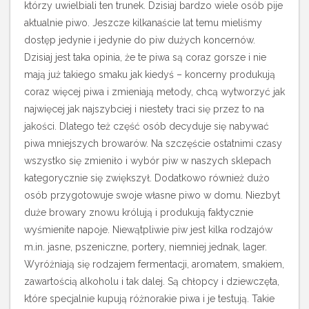
którzy uwielbiali ten trunek. Dzisiaj bardzo wiele osób pije
aktualnie piwo. Jeszcze kilkanaście lat temu mieliśmy
dostęp jedynie i jedynie do piw dużych koncernów.
Dzisiaj jest taka opinia, że te piwa są coraz gorsze i nie
mają już takiego smaku jak kiedyś – koncerny produkują
coraz więcej piwa i zmieniają metody, chcą wytworzyć jak
najwięcej jak najszybciej i niestety traci się przez to na
jakości. Dlatego też część osób decyduje się nabywać
piwa mniejszych browarów. Na szczęście ostatnimi czasy
wszystko się zmieniło i wybór piw w naszych sklepach
kategorycznie się zwiększył. Dodatkowo również dużo
osób przygotowuje swoje własne piwo w domu. Niezbyt
duże browary znowu królują i produkują faktycznie
wyśmienite napoje.
Niewątpliwie piw jest kilka rodzajów
m.in. jasne, pszeniczne, portery, niemniej jednak, lager.
Wyróżniają się rodzajem fermentacji, aromatem, smakiem,
zawartością alkoholu i tak dalej. Są chłopcy i dziewczęta,
które specjalnie kupują różnorakie piwa i je testują. Takie