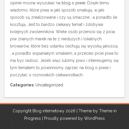
opinie można wyszukać na
blog o piwie
. Dzięki temu
wiadomo, które piwa w jaki sposób smakują, w jaki
sposób są zrealizowane i czy są smaczne , a ponadto ile
kosztują. Jest to bardzo ciekawy temat i zdobywa
kolejnych zwolenników. Wiele osób przenosi się z picia
piw znanych marek na te z niedużych i lokalnych
browarów, które bez ustanku cechują się wysoką jakością
, a ponadto wspaniałym smakiem, a przecież picie piwa to
ma być radość. Jeżeli więc lubimy piwo i interesujemy się
tym tematem to powinniśmy zajrzeć na blog o piwie i
poczytać o różnorakich ciekawostkach.
Categories:
Uncategorized
Copyright Blog internetowy 2026 | Theme by
Theme in
Progress
|
Proudly powered by WordPress