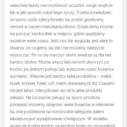
właściwie każdy ma możliwość urządzić swoje wnętrze
tak w jaki sposób sobie tego życzy.
Trzeba powiedzieć,
że sporo osób zdecydowało się zrobić gruntowny
remont w swoim mieszkaniu/domu. Dzięki temu można
się poczuć swobodnie w miejscu, gdzie spędzamy
wszakże wiele czasu. Jeśli coś źle wygląda, jest stare to
stwarza, że czujemy się źle i nie możemy należycie
wypocząć. Po co się męczyć skoro wnętrza są dla nas
bardzo istotne. Można wręcz taki remont utworzyć po
trochu, po jednym pokoju lub wyłącznie część towarów
wymienić. Właśnie jest bardzo kilka produktów – mebli,
łóżek, krzeseł, foteli, sof, mebli drewnianych itd. Czasami
nie jest łatwo zdecydować się na to jakie produkty
zakupić. Na szczęście zakupy są sporo prostsze,
ponieważ możemy obejrzeć wiele towarów w internecie.
Są one podzielone na różnorodne kategorie zatem
łatwiejsze jest wynajdowanie ichniejszym. W dodatku
wcale nie trzeba jeździć na każdym kroku po różnorakich