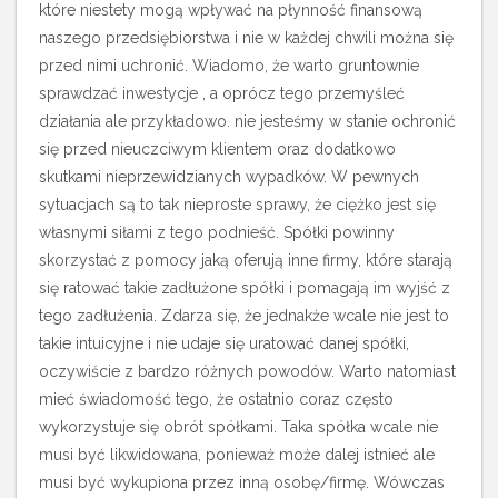
które niestety mogą wpływać na płynność finansową
naszego przedsiębiorstwa i nie w każdej chwili można się
przed nimi uchronić. Wiadomo, że warto gruntownie
sprawdzać inwestycje , a oprócz tego przemyśleć
działania ale przykładowo. nie jesteśmy w stanie ochronić
się przed nieuczciwym klientem oraz dodatkowo
skutkami nieprzewidzianych wypadków. W pewnych
sytuacjach są to tak nieproste sprawy, że ciężko jest się
własnymi siłami z tego podnieść. Spółki powinny
skorzystać z pomocy jaką oferują inne firmy, które starają
się ratować takie zadłużone spółki i pomagają im wyjść z
tego zadłużenia. Zdarza się, że jednakże wcale nie jest to
takie intuicyjne i nie udaje się uratować danej spółki,
oczywiście z bardzo różnych powodów. Warto natomiast
mieć świadomość tego, że ostatnio coraz często
wykorzystuje się obrót spółkami.
Taka spółka wcale nie
musi być likwidowana, ponieważ może dalej istnieć ale
musi być wykupiona przez inną osobę/firmę. Wówczas