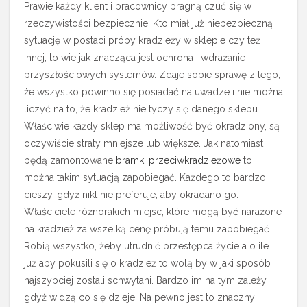
Prawie każdy klient i pracownicy pragną czuć się w
rzeczywistości bezpiecznie. Kto miał już niebezpieczną
sytuację w postaci próby kradzieży w sklepie czy też
innej, to wie jak znacząca jest ochrona i wdrażanie
przyszłościowych systemów. Zdaje sobie sprawę z tego,
że wszystko powinno się posiadać na uwadze i nie można
liczyć na to, że kradzież nie tyczy się danego sklepu.
Właściwie każdy sklep ma możliwość być okradziony, są
oczywiście straty mniejsze lub większe.
Jak natomiast
będą zamontowane
bramki przeciwkradzieżowe
to
można takim sytuacją zapobiegać. Każdego to bardzo
cieszy, gdyż nikt nie preferuje, aby okradano go.
Właściciele różnorakich miejsc, które mogą być narażone
na kradzież za wszelką cenę próbują temu zapobiegać.
Robią wszystko, żeby utrudnić przestępca życie a o ile
już aby pokusili się o kradzież to wolą by w jaki sposób
najszybciej zostali schwytani. Bardzo im na tym zależy,
gdyż widzą co się dzieje. Na pewno jest to znaczny