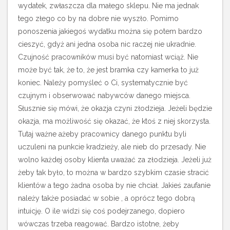
wydatek, zwłaszcza dla małego sklepu. Nie ma jednak
tego złego co by na dobre nie wyszło. Pomimo
ponoszenia jakiegoś wydatku można się potem bardzo
cieszyć, gdyż ani jedna osoba nic raczej nie ukradnie.
Czujność pracowników musi być natomiast wciąż. Nie
może być tak, że to, że jest bramka czy kamerka to już
koniec. Należy pomyśleć o Ci, systematycznie być
czujnym i obserwować nabywców danego miejsca.
Słusznie się mówi, że okazja czyni złodzieja. Jeżeli będzie
okazja, ma możliwość się okazać, że ktoś z niej skorzysta.
Tutaj ważne ażeby pracownicy danego punktu byli
uczuleni na punkcie kradzieży, ale nieb do przesady. Nie
wolno każdej osoby klienta uważać za złodzieja. Jeżeli już
żeby tak było, to można w bardzo szybkim czasie stracić
klientów a tego żadna osoba by nie chciał. Jakieś zaufanie
należy także posiadać w sobie , a oprócz tego dobrą
intuicję. O ile widzi się coś podejrzanego, dopiero
wówczas trzeba reagować. Bardzo istotne, żeby