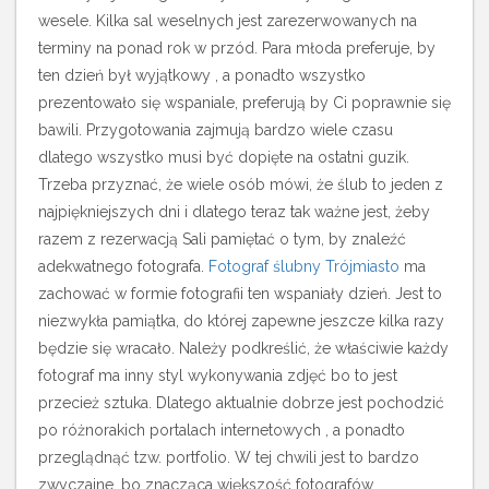
wesele. Kilka sal weselnych jest zarezerwowanych na
terminy na ponad rok w przód. Para młoda preferuje, by
ten dzień był wyjątkowy , a ponadto wszystko
prezentowało się wspaniale, preferują by Ci poprawnie się
bawili. Przygotowania zajmują bardzo wiele czasu
dlatego wszystko musi być dopięte na ostatni guzik.
Trzeba przyznać, że wiele osób mówi, że ślub to jeden z
najpiękniejszych dni i dlatego teraz tak ważne jest, żeby
razem z rezerwacją Sali pamiętać o tym, by znaleźć
adekwatnego fotografa.
Fotograf ślubny Trójmiasto
ma
zachować w formie fotografii ten wspaniały dzień. Jest to
niezwykła pamiątka, do której zapewne jeszcze kilka razy
będzie się wracało. Należy podkreślić, że właściwie każdy
fotograf ma inny styl wykonywania zdjęć bo to jest
przecież sztuka. Dlatego aktualnie dobrze jest pochodzić
po różnorakich portalach internetowych , a ponadto
przeglądnąć tzw. portfolio. W tej chwili jest to bardzo
zwyczajne, bo znacząca większość fotografów