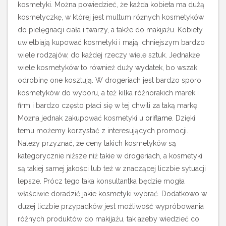
kosmetyki. Można powiedzieć, że każda kobieta ma dużą
kosmetyczkę, w której jest multum różnych kosmetyków
do pielęgnacji ciała i twarzy, a także do makijażu. Kobiety
uwielbiają kupować kosmetyki i mają ichniejszym bardzo
wiele rodzajów, do każdej rzeczy wiele sztuk. Jednakże
wiele kosmetyków to również duży wydatek, bo wszak
odrobinę one kosztują. W drogeriach jest bardzo sporo
kosmetyków do wyboru, a też kilka różnorakich marek i
firm i bardzo często płaci się w tej chwili za taką markę.
Można jednak zakupować kosmetyki u
oriflame
. Dzięki
temu możemy korzystać z interesujących promocji.
Należy przyznać, że ceny takich kosmetyków są
kategorycznie niższe niż takie w drogeriach, a kosmetyki
są takiej samej jakości lub też w znaczącej liczbie sytuacji
lepsze. Prócz tego taka konsultantka będzie mogła
właściwie doradzić jakie kosmetyki wybrać. Dodatkowo w
dużej liczbie przypadków jest możliwość wypróbowania
różnych produktów do makijażu, tak ażeby wiedzieć co