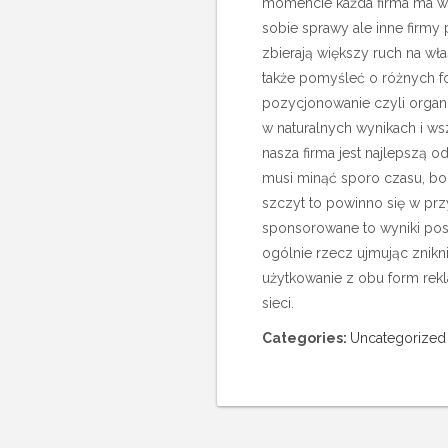
momencie każda firma ma w 
sobie sprawy ale inne firmy
zbierają większy ruch na wła
także pomyśleć o różnych fo
pozycjonowanie czyli organ
w naturalnych wynikach i wsz
nasza firma jest najlepszą 
musi minąć sporo czasu, bo j
szczyt to powinno się w prz
sponsorowane to wyniki posi
ogólnie rzecz ujmując znikn
użytkowanie z obu form rek
sieci.
Categories:
Uncategorized