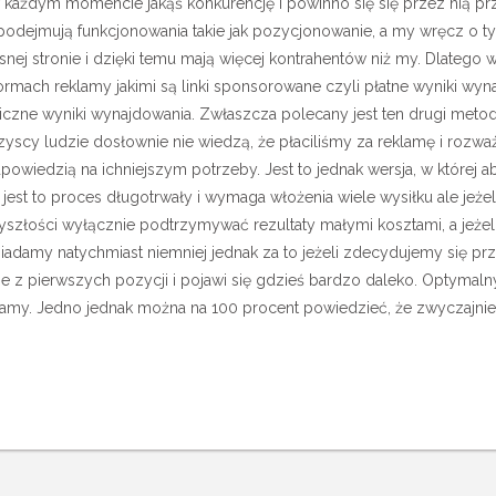
każdym momencie jakąś konkurencję i powinno się się przez nią pr
 podejmują funkcjonowania takie jak pozycjonowanie, a my wręcz o 
snej stronie i dzięki temu mają więcej kontrahentów niż my. Dlatego w
rmach reklamy jakimi są linki sponsorowane czyli płatne wyniki wyn
iczne wyniki wynajdowania. Zwłaszcza polecany jest ten drugi meto
yscy ludzie dosłownie nie wiedzą, że płaciliśmy za reklamę i rozważa
odpowiedzią na ichniejszym potrzeby. Jest to jednak wersja, w której
est to proces długotrwały i wymaga włożenia wiele wysiłku ale jeżel
yszłości wyłącznie podtrzymywać rezultaty małymi kosztami, a jeżeli
adamy natychmiast niemniej jednak za to jeżeli zdecydujemy się prze
ie z pierwszych pozycji i pojawi się gdzieś bardzo daleko. Optymal
lamy. Jedno jednak można na 100 procent powiedzieć, że zwyczajn