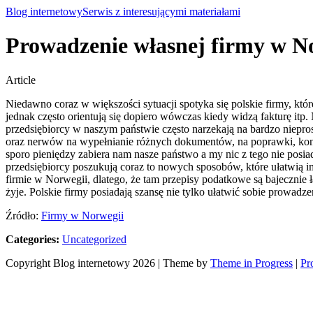
Blog internetowy
Serwis z interesującymi materiałami
Prowadzenie własnej firmy w N
Article
Niedawno coraz w większości sytuacji spotyka się polskie firmy, któ
jednak często orientują się dopiero wówczas kiedy widzą fakturę itp. 
przedsiębiorcy w naszym państwie często narzekają na bardzo niepros
oraz nerwów na wypełnianie różnych dokumentów, na poprawki, kontak
sporo pieniędzy zabiera nam nasze państwo a my nic z tego nie posi
przedsiębiorcy poszukują coraz to nowych sposobów, które ułatwią i
firmie w Norwegii, dlatego, że tam przepisy podatkowe są bajecznie ł
żyje. Polskie firmy posiadają szansę nie tylko ułatwić sobie prowad
Źródło:
Firmy w Norwegii
Categories:
Uncategorized
Copyright Blog internetowy 2026 | Theme by
Theme in Progress
|
Pr