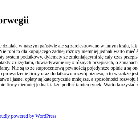
orwegii
re działają w naszym państwie ale są zarejestrowane w innym kraju, ja
Nie robi to dla kupującego żadnej różnicy niemniej jednak warto mieć ś
ty system podatkowy, dylematy ze zmieniającymi się cały czas przepis
ty z urzędami, dowiadywanie się o różnych przepisach, o zmianach it
adamy. Nie są to ze stuprocentową pewnością pojedyncze opinie a są 
m prowadzenie firmy oraz dodatkowo rozwój biznesu, a to wszakże jest
atwe i jasne, opłaty są kategorycznie mniejsze, a sposobności rozwoju
zenie firmy niemniej jednak także podbić tamten rynek. Warto korzysta
oudly powered by WordPress