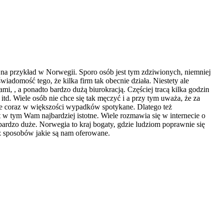
k na przykład w Norwegii. Sporo osób jest tym zdziwionych, niemniej
wiadomość tego, że kilka firm tak obecnie działa. Niestety ale
ami, , a ponadto bardzo dużą biurokracją.
Częściej tracą kilka godzin
d. Wiele osób nie chce się tak męczyć i a przy tym uważa, że za
one coraz w większości wypadków spotykane. Dlatego też
 w tym Wam najbardziej istotne. Wiele rozmawia się w internecie o
 bardzo duże. Norwegia to kraj bogaty, gdzie ludziom poprawnie się
ć z sposobów jakie są nam oferowane.