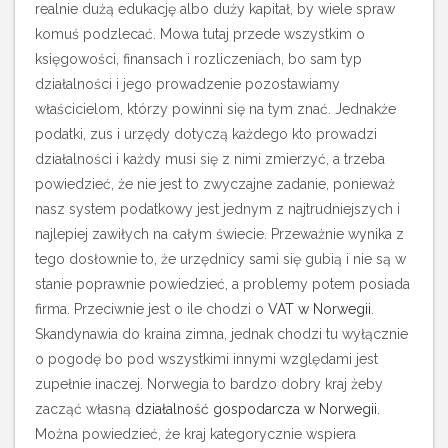
realnie dużą edukację albo duży kapitał, by wiele spraw
komuś podzlecać. Mowa tutaj przede wszystkim o
księgowości, finansach i rozliczeniach, bo sam typ
działalności i jego prowadzenie pozostawiamy
właścicielom, którzy powinni się na tym znać. Jednakże
podatki, zus i urzędy dotyczą każdego kto prowadzi
działalności i każdy musi się z nimi zmierzyć, a trzeba
powiedzieć, że nie jest to zwyczajne zadanie, ponieważ
nasz system podatkowy jest jednym z najtrudniejszych i
najlepiej zawiłych na całym świecie. Przeważnie wynika z
tego dosłownie to, że urzędnicy sami się gubią i nie są w
stanie poprawnie powiedzieć, a problemy potem posiada
firma.
Przeciwnie jest o ile chodzi o
VAT w Norwegii
.
Skandynawia do kraina zimna, jednak chodzi tu wyłącznie
o pogodę bo pod wszystkimi innymi względami jest
zupełnie inaczej. Norwegia to bardzo dobry kraj żeby
zacząć własną
działalność gospodarcza w Norwegii
.
Można powiedzieć, że kraj kategorycznie wspiera