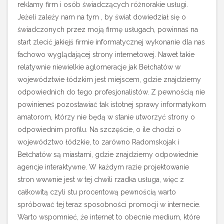
reklamy firm i osób świadczących różnorakie usługi.
Jeżeli zależy nam na tym , by świat dowiedział się o
świadczonych przez moją firmę usługach, powinnaś na
start zlecić jakiejś firmie informatycznej wykonanie dla nas
fachowo wyglądającej strony internetowej. Nawet takie
relatywnie niewielkie aglomeracje jak Bełchatów w
województwie łódzkim jest miejscem, gdzie znajdziemy
odpowiednich do tego profesjonalistów. Z pewnością nie
powinieneś pozostawiać tak istotnej sprawy informatykom
amatorom, którzy nie będą w stanie utworzyć strony o
odpowiednim profilu. Na szczęście, o ile chodzi o
województwo łódzkie, to zarówno Radomskojak i
Bełchatów są miastami, gdzie znajdziemy odpowiednie
agencje interaktywne. W każdym razie projektowanie
stron wwwnie jest w tej chwili rzadka usługa, więc z
całkowitą czyli stu procentową pewnością warto
spróbować tej teraz sposobności promocji w internecie.
Warto wspomnieć, że internet to obecnie medium, które