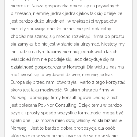
nieproste. Nasza gospodarka opiera się na prywatnych
biznesach, niemniej jednak jednak jakoś tak się dzieje, że
jest bardzo dużo utrudnień i w większości wypadków
niestety sprawiają one, że biznes nie jest opłacalny
chociaż ma szansę się mocno rozwinąć i firma po prostu
się zamyka, bo nie jest w stanie się utrzymać.
Niestety my
inni ludzie na tym tracimy niemniej jednak wielu takich
właścicieli firm nie poddaje się, lecz decyduje się na
działalność gospodarcza w Norwegii
. Dla wielu z nas ma
możliwość się to wydawać dziwne, niemniej jednak
Europa się przed nami otworzyła i warto z tego korzystać
skoro jest taka możliwość. W takim otwarciu firmy w
Norwegii pomagają firmy konsultingowe. Jedną z nich
jest polecana
Pol-Nor Consulting
. Dzięki temu w bardzo
szybki i prosty sposób wszystkie formalności mogą być
spełnione i już można mieć swój własny
Polski biznes w
Norwegii
. Jest to bardzo dobra propozycja dla osób,
które wierzą w swój biznes i wierzą, że są go w stanie