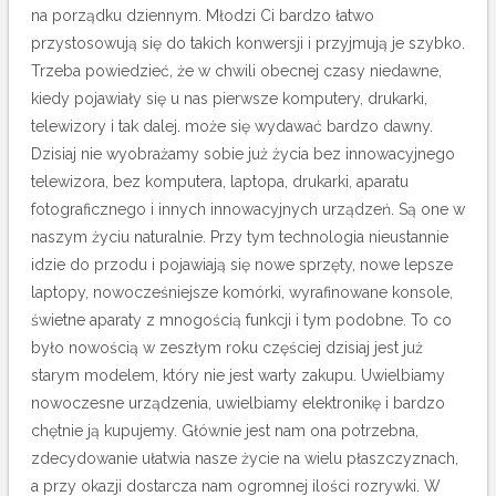
na porządku dziennym. Młodzi Ci bardzo łatwo
przystosowują się do takich konwersji i przyjmują je szybko.
Trzeba powiedzieć, że w chwili obecnej czasy niedawne,
kiedy pojawiały się u nas pierwsze komputery, drukarki,
telewizory i tak dalej. może się wydawać bardzo dawny.
Dzisiaj nie wyobrażamy sobie już życia bez innowacyjnego
telewizora, bez komputera, laptopa, drukarki, aparatu
fotograficznego i innych innowacyjnych urządzeń. Są one w
naszym życiu naturalnie.
Przy tym technologia nieustannie
idzie do przodu i pojawiają się nowe sprzęty, nowe lepsze
laptopy, nowocześniejsze komórki, wyrafinowane konsole,
świetne aparaty z mnogością funkcji i tym podobne. To co
było nowością w zeszłym roku częściej dzisiaj jest już
starym modelem, który nie jest warty zakupu. Uwielbiamy
nowoczesne urządzenia, uwielbiamy elektronikę i bardzo
chętnie ją kupujemy. Głównie jest nam ona potrzebna,
zdecydowanie ułatwia nasze życie na wielu płaszczyznach,
a przy okazji dostarcza nam ogromnej ilości rozrywki. W