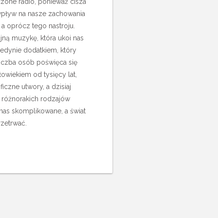
zone radio, ponieważ cisza
pływ na nasze zachowania
 oprócz tego nastroju.
ną muzykę, która ukoi nas
edynie dodatkiem, który
liczba osób poświęca się
łowiekiem od tysięcy lat,
czne utwory, a dzisiaj
 różnorakich rodzajów
as skomplikowane, a świat
zetrwać.