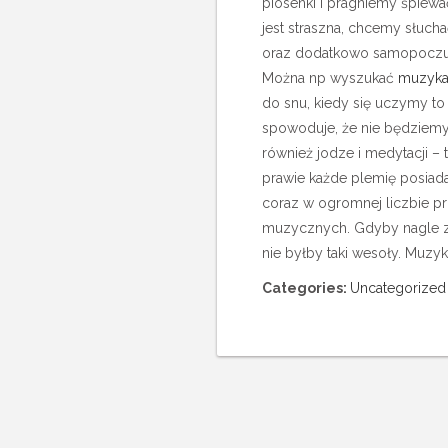
piosenki i pragniemy śpiew
jest straszna, chcemy słucha
oraz dodatkowo samopoczuci
Można np wyszukać
muzyka
do snu, kiedy się uczymy to
spowoduje, że nie będziemy 
również jodze i medytacji – 
prawie każde plemię posiada
coraz w ogromnej liczbie p
muzycznych. Gdyby nagle z
nie byłby taki wesoły. Muz
Categories:
Uncategorized