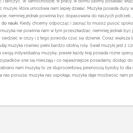
ać i tańczyć. W samochodzie, w pracy, w domu lubimy posiadać włąc
ć muzyki, która umożliwia nam lepiej działać.
Muzyka posiada duży w
e, niemniej jednak powinna być dopasowana do naszych potrzeb , a
 do nauki
. Kiedy chcemy odpocząć i zasnąć to musisz puścić spokoj
 muzyka nie powinna nam w tym przeszkadzać, niemniej jednak być j
siedzieć w ciszy i z tego powodu czuć się dziwnie. Coraz większa 
tutaj muzyka również pełni bardzo istotną rolę. Świat muzyki jest z cz
 swoją indywidualną muzykę, prawie każdy kraj posiada różne specyfi
rzypadków one się mieszają i co najważniejsze posiadamy dostęp do
abrano nam muzykę to ze stuprocentową pewnością byłoby to dla n
yka nas porusza, muzyka nas uspokaja, muzyka daje możliwość nam pr