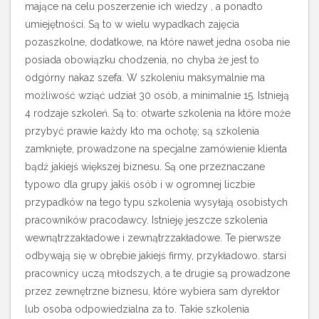
mające na celu poszerzenie ich wiedzy , a ponadto
umiejętności. Są to w wielu wypadkach zajęcia
pozaszkolne, dodatkowe, na które nawet jedna osoba nie
posiada obowiązku chodzenia, no chyba że jest to
odgórny nakaz szefa.
W szkoleniu maksymalnie ma
możliwość wziąć udział 30 osób, a minimalnie 15. Istnieją
4 rodzaje szkoleń. Są to: otwarte szkolenia na które może
przybyć prawie każdy kto ma ochotę; są szkolenia
zamknięte, prowadzone na specjalne zamówienie klienta
bądź jakiejś większej biznesu. Są one przeznaczane
typowo dla grupy jakiś osób i w ogromnej liczbie
przypadków na tego typu szkolenia wysyłają osobistych
pracowników pracodawcy. Istnieję jeszcze szkolenia
wewnątrzzakładowe i zewnątrzzakładowe. Te pierwsze
odbywają się w obrębie jakiejś firmy, przykładowo. starsi
pracownicy uczą młodszych, a te drugie są prowadzone
przez zewnętrzne biznesu, które wybiera sam dyrektor
lub osoba odpowiedzialna za to. Takie szkolenia