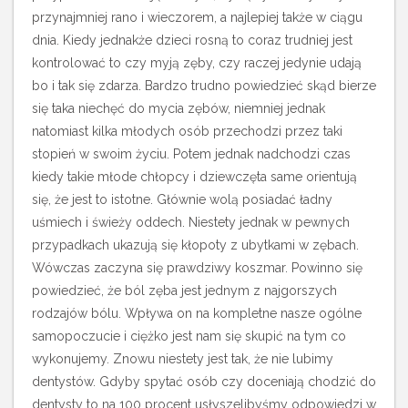
przynajmniej rano i wieczorem, a najlepiej także w ciągu
dnia. Kiedy jednakże dzieci rosną to coraz trudniej jest
kontrolować to czy myją zęby, czy raczej jedynie udają
bo i tak się zdarza. Bardzo trudno powiedzieć skąd bierze
się taka niechęć do mycia zębów, niemniej jednak
natomiast kilka młodych osób przechodzi przez taki
stopień w swoim życiu.
Potem jednak nadchodzi czas
kiedy takie młode chłopcy i dziewczęta same orientują
się, że jest to istotne. Głównie wolą posiadać ładny
uśmiech i świeży oddech. Niestety jednak w pewnych
przypadkach ukazują się kłopoty z ubytkami w zębach.
Wówczas zaczyna się prawdziwy koszmar. Powinno się
powiedzieć, że ból zęba jest jednym z najgorszych
rodzajów bólu. Wpływa on na kompletne nasze ogólne
samopoczucie i ciężko jest nam się skupić na tym co
wykonujemy. Znowu niestety jest tak, że nie lubimy
dentystów. Gdyby spytać osób czy doceniają chodzić do
dentysty to na 100 procent usłyszelibyśmy odpowiedzi w