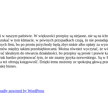
i w naszym państwie. W większości przepisy są niejasne, nie są na ic
yszukać w tym klimacie, w pewnych przypadkach czują, że nie posiadają
ych firm, bo po prostu przychody będą zbyt niskie albo opłaty za wyso
ozmów między takimi przedsiębiorcami. Można również wyczytać, że wie
ć idealnym do otwarcia działalności, bo przepisy są proste i prawie k
aż tak bardzo przejmować tym, że nie znamy języka norweskiego. Są w 
a też oferują księgowość. Dzięki temu możemy ze spokojną głową przen
lej biznes.
oudly powered by WordPress