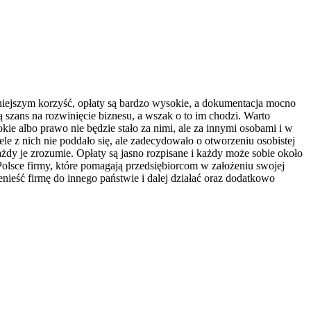
hniejszym korzyść, opłaty są bardzo wysokie, a dokumentacja mocno
 szans na rozwinięcie biznesu, a wszak o to im chodzi. Warto
kie albo prawo nie będzie stało za nimi, ale za innymi osobami i w
le z nich nie poddało się, ale zadecydowało o otworzeniu osobistej
ażdy je zrozumie. Opłaty są jasno rozpisane i każdy może sobie około
Polsce firmy, które pomagają przedsiębiorcom w założeniu swojej
ieść firmę do innego państwie i dalej działać oraz dodatkowo