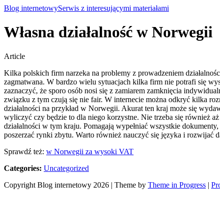
Blog internetowy
Serwis z interesującymi materiałami
Własna działalność w Norwegii
Article
Kilka polskich firm narzeka na problemy z prowadzeniem działalnośc
zagmatwana.
W bardzo wielu sytuacjach kilka firm nie potrafi się w
zaznaczyć, że sporo osób nosi się z zamiarem zamknięcia indywidualn
związku z tym czują się nie fair. W internecie można odkryć kilka r
działalności na przykład w Norwegii. Akurat ten kraj może się wydawa
wyliczyć czy będzie to dla niego korzystne. Nie trzeba się również 
działalności w tym kraju. Pomagają wypełniać wszystkie dokumenty, 
poszerzać rynki zbytu. Warto również nauczyć się języka i rozwijać da
Sprawdź też:
w Norwegii za wysoki VAT
Categories:
Uncategorized
Copyright Blog internetowy 2026 | Theme by
Theme in Progress
|
Pr