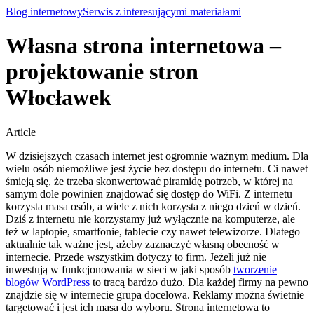
Blog internetowy
Serwis z interesującymi materiałami
Własna strona internetowa –
projektowanie stron
Włocławek
Article
W dzisiejszych czasach internet jest ogromnie ważnym medium. Dla
wielu osób niemożliwe jest życie bez dostępu do internetu. Ci nawet
śmieją się, że trzeba skonwertować piramidę potrzeb, w której na
samym dole powinien znajdować się dostęp do WiFi. Z internetu
korzysta masa osób, a wiele z nich korzysta z niego dzień w dzień.
Dziś z internetu nie korzystamy już wyłącznie na komputerze, ale
też w laptopie, smartfonie, tablecie czy nawet telewizorze. Dlatego
aktualnie tak ważne jest, ażeby zaznaczyć własną obecność w
internecie. Przede wszystkim dotyczy to firm.
Jeżeli już nie
inwestują w funkcjonowania w sieci w jaki sposób
tworzenie
blogów WordPress
to tracą bardzo dużo. Dla każdej firmy na pewno
znajdzie się w internecie grupa docelowa. Reklamy można świetnie
targetować i jest ich masa do wyboru. Strona internetowa to