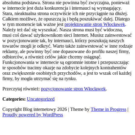
absolutna podstawa. Strona nie powinna być zwyczajna, ponieważ
w internecie jest duża konkurencja i internauci są wymagający.
Stara, nieaktualna strona oczywiście ich nie przyciągnie na dłużej.
Całkiem możliwe, że opuszczą ją i będą poszukiwać dalej. Dlatego
w tym momencie tak ważne jest
projektowanie stron Włocławek
.
Należy też dać się wyszukać. Nasza strona musi być widoczna,
musi coś dawać użytkownikom sieci Internet. Musisz zainwestować
w pozycjonowanie tak, by internauci, którzy poszukują naszych
towarów mogli je odkryć. Warto także zainwestować w inne rodzaje
reklamy, ale powinny być one dopasowane do profilu naszej firmy,
odbiorców, a również celów jakie chcemy osiągnąć.
Funkcjonowania w internecie są ogromnie istotne i przepuszczając
te sposobów tracimy okazje na zdobycie kolejnych kontrahentów
oraz zwiększenie osobistych przychodów, a jest to wszak cel każdej
firmy, by mogła utrzymać się na rynku.
Przeczytaj również:
pozycjonowanie stron Włocławek
.
Categories:
Uncategorized
Copyright Blog internetowy 2026 | Theme by
Theme in Progress
|
Proudly powered by WordPress