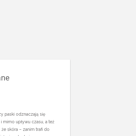
ane
zy paski odznaczają się
 i mimo upływu czasu, a też
że skóra – zanim trafi do