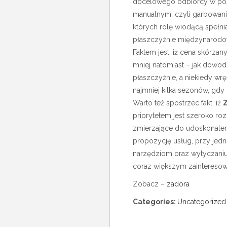
docelowego odbiorcy w pos
manualnym, czyli garbowaniu
których rolę wiodącą spełn
płaszczyźnie międzynarodo
Faktem jest, iż cena skórza
mniej natomiast – jak dowo
płaszczyźnie, a niekiedy wr
najmniej kilka sezonów, gdy
Warto też spostrzec fakt, iż
priorytetem jest szeroko r
zmierzające do udoskonalen
propozycję usług, przy jed
narzędziom oraz wytyczaniu
coraz większym zainteresowa
Zobacz –
zadora
Categories:
Uncategorized