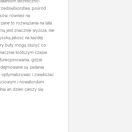
iałaniom techniczno-
przedsiębiorstwa, pośród
esów, również na
ane to rozwiązania na lata.
ą jest znacznie wyższa, nie
ysoką jakość na każdej
óry buty mogą służyć co
nacznie krótszym czasie.
funkcjonowania, gdzie
podejmowane są zadania
e optymalizować i zwiększać
ościowym i nowatorskim
dnia an dzień cieszy się