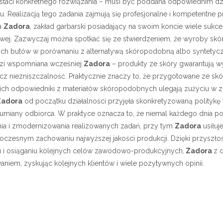
taci konkretnego rozwiązania – musi być poddana odpowiednim dz
. Realizacją tego zadania zajmują się profesjonalne i kompetentne 
ia
Zadora
, zakład garbarski posiadający na swoim koncie wiele sukc
wej.
Zazwyczaj można spotkać się ze stwierdzeniem, że wyroby skórz
nych butów w porównaniu z alternatywą skóropodobną albo syntetyczn
dzi wspomniana wcześniej
Zadora
– produkty ze skóry gwarantują w
ęcz niezniszczalność. Praktycznie znaczy to, że przygotowane ze sk
 ich odpowiedniki z materiałów skóropodobnych ulegają zużyciu w z
Zadora
od początku działalności przyjęła skonkretyzowaną politykę 
ozumiany odbiorca. W praktyce oznacza to, że niemal każdego dnia 
ia i zmodernizowania realizowanych zadań, przy tym
Zadora
usiłuj
noczesnym zachowaniu najwyższej jakości produkcji. Dzięki przyszł
 i osiąganiu kolejnych celów zawodowo-produkcyjnych,
Zadora
z 
niem, zyskując kolejnych klientów i wiele pozytywnych opinii.