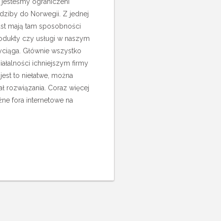
ie jesteśmy ograniczeni
edziby do Norwegii. Z jednej
iast mają tam sposobności
rodukty czy usługi w naszym
yciąga. Głównie wszystko
iałalności ichniejszym firmy
jest to niełatwe, można
ał rozwiązania. Coraz więcej
żne fora internetowe na