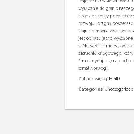
kraje, że nie wolą wracać do 
wyłącznie do granic naszeg
strony przepisy podatkowe s
rozwoju i pragną poszerzać 
kraju ale można wszakże dz
jest od razu jasno wyłożone 
w Norwegii mimo wszystko będ
zatrudnić księgowego, który
firm decyduje się na podjęci
temat Norwegii.
Zobacz więcej:
MinID
Categories:
Uncategorized