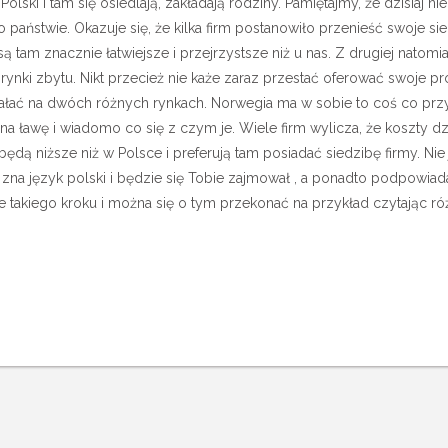
Polski i tam się osiedlają, zakładają rodziny. Pamiętajmy, że dzisiaj n
o państwie.
Okazuje się, że kilka firm postanowiło przenieść swoje si
ą tam znacznie łatwiejsze i przejrzystsze niż u nas. Z drugiej natom
rynki zbytu. Nikt przecież nie każe zaraz przestać oferować swoje p
iałać na dwóch różnych rynkach. Norwegia ma w sobie to coś co prz
na ławę i wiadomo co się z czym je. Wiele firm wylicza, że koszty dz
ą niższe niż w Polsce i preferują tam posiadać siedzibę firmy. Nie 
 zna język polski i będzie się Tobie zajmował , a ponadto podpowiad
e takiego kroku i można się o tym przekonać na przykład czytając ró