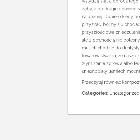
wstydzą się , a oprócz tego
zęby, a po drugie powinno si
najpóźniej. Dopiero kiedy poj
przyznać, boimy się chocia
przyszłościowe znieczuleni
ale z pewnością nie bolesny
musieli chodzić do dentysty.
towarów stwarza, że nasze zę
złym stanie zdrowia albo też
śnieżnobiały uśmiech możn
Przeczytaj również:
kompozy
Categories:
Uncategorized