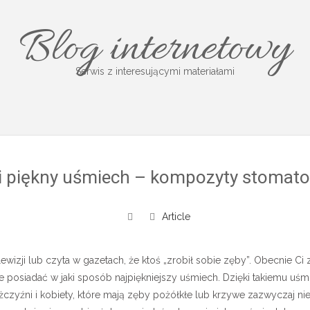
Blog internetowy
Serwis z interesującymi materiałami
i piękny uśmiech – kompozyty stomato
Article
elewizji lub czyta w gazetach, że ktoś „zrobił sobie zęby”. Obecnie C
e posiadać w jaki sposób najpiękniejszy uśmiech. Dzięki takiemu uś
zyźni i kobiety, które mają zęby pożółkłe lub krzywe zazwyczaj nie