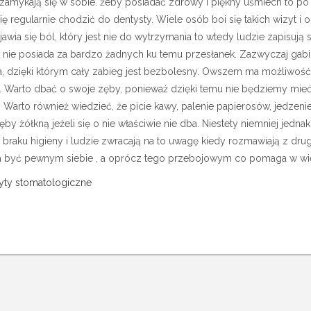
 zamykają się w sobie.
żeby posiadać zdrowy i piękny uśmiech to po
ę regularnie chodzić do dentysty. Wiele osób boi się takich wizyt i o
awia się ból, który jest nie do wytrzymania to wtedy ludzie zapisują s
ż nie posiada za bardzo żadnych ku temu przesłanek. Zazwyczaj gab
a, dzięki którym cały zabieg jest bezbolesny. Owszem ma możliwość
. Warto dbać o swoje zęby, ponieważ dzięki temu nie będziemy mieć
 Warto również wiedzieć, że picie kawy, palenie papierosów, jedzeni
by żółkną jeżeli się o nie właściwie nie dba. Niestety niemniej jedn
 braku higieny i ludzie zwracają na to uwagę kiedy rozmawiają z dru
a być pewnym siebie , a oprócz tego przebojowym co pomaga w wi
ty stomatologiczne