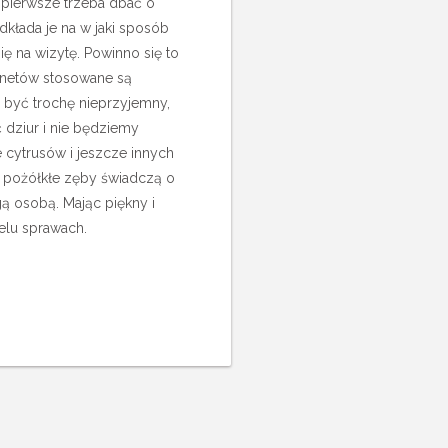
 pierwsze trzeba dbać o
dkłada je na w jaki sposób
ię na wizytę. Powinno się to
inetów stosowane są
 być trochę nieprzyjemny,
 dziur i nie będziemy
e cytrusów i jeszcze innych
ak pożółkłe zęby świadczą o
gą osobą. Mając piękny i
elu sprawach.