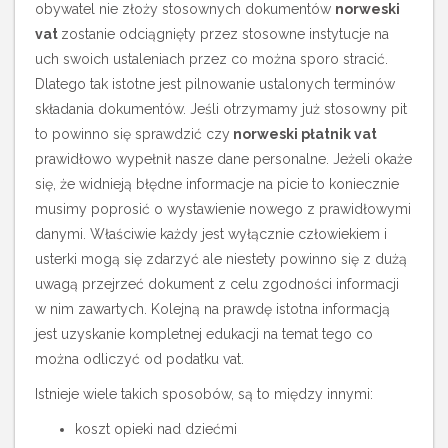
obywatel nie złoży stosownych dokumentów
norweski
vat
zostanie odciągnięty przez stosowne instytucje na
uch swoich ustaleniach przez co można sporo stracić.
Dlatego tak istotne jest pilnowanie ustalonych terminów
składania dokumentów. Jeśli otrzymamy już stosowny pit
to powinno się sprawdzić czy
norweski płatnik vat
prawidłowo wypełnił nasze dane personalne. Jeżeli okaże
się, że widnieją błędne informacje na picie to koniecznie
musimy poprosić o wystawienie nowego z prawidłowymi
danymi.
Właściwie każdy jest wyłącznie człowiekiem i
usterki mogą się zdarzyć ale niestety powinno się z dużą
uwagą przejrzeć dokument z celu zgodności informacji
w nim zawartych. Kolejną na prawdę istotna informacją
jest uzyskanie kompletnej edukacji na temat tego co
można odliczyć od podatku vat.
Istnieje wiele takich sposobów, są to między innymi:
koszt opieki nad dziećmi