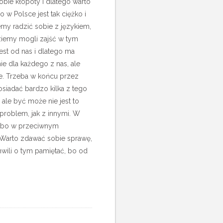
bie kłopoty i dlatego warto
w Polsce jest tak ciężko i
emy radzić sobie z językiem,
ziemy mogli zajść w tym
est od nas i dlatego ma
ie dla każdego z nas, ale
jne. Trzeba w końcu przez
osiadać bardzo kilka z tego
, ale być może nie jest to
roblem, jak z innymi. W
o, bo w przeciwnym
. Warto zdawać sobie sprawę,
hwili o tym pamiętać, bo od