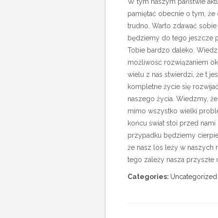
W tym naszym państwie aktua
pamiętać obecnie o tym, że 
trudno.
Warto zdawać sobie s
będziemy do tego jeszcze p
Tobie bardzo daleko. Wiedzm
możliwość rozwiązaniem ok
wielu z nas stwierdzi, że t 
kompletne życie się rozwija
naszego życia. Wiedzmy, że
mimo wszystko wielki probl
końcu świat stoi przed nami 
przypadku będziemy cierpieć
że nasz los leży w naszych r
tego zależy nasza przyszłe dn
Categories:
Uncategorized