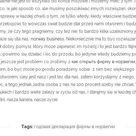
lnie nie jest to wszystko do końca możliwe i możemy mieć z tym To
co, w jaki sposób co, ale musimy poszukiwać innych rozwiązań, skoro 
prawę w każdej chwili o tym, że tylko wtedy, kiedy właściwie będzi
rzebojowi, to wówczas świat będzie stał przed nami otworem i będ
y, że czy tego pragniemy, czy tez nie, to bardzo kilka uzależniony j
aże się dla nas
norway business
. Niekoniecznie ma to być rozwiązan
jest dobry pomysł, który może zapewnić im rozwój i to jest bardzo fa
ć, powinno się działać i iść do przodu, bo jedynie wtedy będziemy p
 jeszcze jest problem co zrobimy z
как открыть фирму в норвегии
em, bo być może po prostu poradzimy sobie z nim bez większego p
otworem, cały jest nasz i jest też dla nas, zatem korzystajmy z nieg
, a tego jednak żadna osoba z nas na 100 procent ażeby nie chciał
ękach i bardzo wiele zależy w życiu od nas, i starajmy się w każdej c
i, nasza kariera, nasze życie.
Tags:
годовая декларация фирмы в норвегии