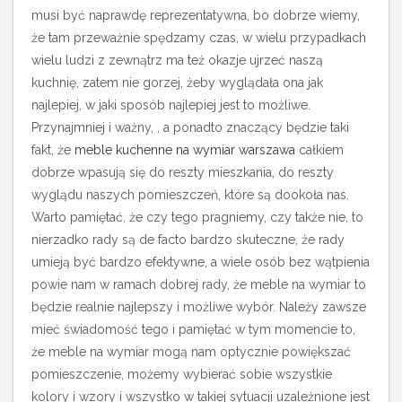
musi być naprawdę reprezentatywna, bo dobrze wiemy,
że tam przeważnie spędzamy czas, w wielu przypadkach
wielu ludzi z zewnątrz ma też okazje ujrzeć naszą
kuchnię, zatem nie gorzej, żeby wyglądała ona jak
najlepiej, w jaki sposób najlepiej jest to możliwe.
Przynajmniej i ważny, , a ponadto znaczący będzie taki
fakt, że
meble kuchenne na wymiar warszawa
całkiem
dobrze wpasują się do reszty mieszkania, do reszty
wyglądu naszych pomieszczeń, które są dookoła nas.
Warto pamiętać, że czy tego pragniemy, czy także nie, to
nierzadko rady są de facto bardzo skuteczne, że rady
umieją być bardzo efektywne, a wiele osób bez wątpienia
powie nam w ramach dobrej rady, że meble na wymiar to
będzie realnie najlepszy i możliwe wybór. Należy zawsze
mieć świadomość tego i pamiętać w tym momencie to,
że meble na wymiar mogą nam optycznie powiększać
pomieszczenie, możemy wybierać sobie wszystkie
kolory i wzory i wszystko w takiej sytuacji uzależnione jest