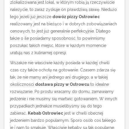
zlokalizowana jest lokal, w którym robią ją rzeczywiście
należycie, to zaraz zyskuje on prawdziwą sławę. Niedużo
tego jeżeli już jeszcze
dowóz pizzy Ostrowiec
realizowany jest na bieżąco i w dobrych zobowiązaniach
cenowych, to jest już generalnie perfekcyjnie. Dlatego
także o ile posiadamy sposobność, to powinniśmy
poszukać takich miejsc, które w każdym momencie
uratują nas z kulinarnej opresji.
Wszakże nie właściwie każdy posiada w każdej chwili
czas czy także ochotę na gotowanie. Czasem zdarza się
tak, że nie mamy ani jednego ani drugiego, a w takiej
okoliczności
dostawa pizzy w Ostrowcu
to idealne
rozwiązanie. Po prostu wracamy do domu, zamawiamy
jedzenie i nie musimy się martwić gotowaniem. W innych
przypadkach jednakże musielibyśmy się do tego
zabierać.
Kebab Ostrowiec
jest w chwili obecnej
jedzeniem bardzo popularnym. Sporo osób coś takiego
je i nam to smakuje. Właściwie kebaby są tak popularne,