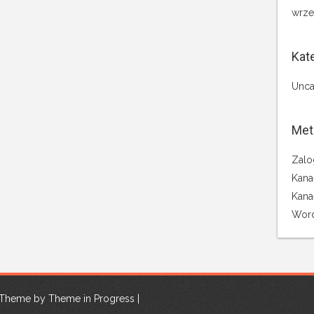
wrze
Kat
Unca
Met
Zalo
Kana
Kana
Word
| Theme by
Theme in Progress
|