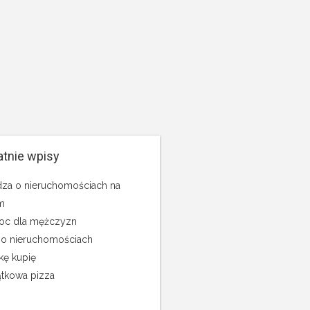
atnie wpisy
za o nieruchomościach na
m
c dla mężczyzn
 o nieruchomościach
kę kupię
tkowa pizza