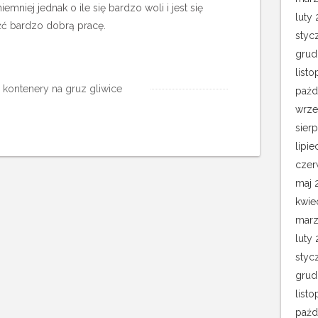
iemniej jednak o ile się bardzo woli i jest się
luty 
ć bardzo dobrą pracę.
styc
grud
list
:
kontenery na gruz gliwice
paźd
wrze
sier
lipie
czer
maj 
kwie
marz
luty
styc
grud
list
paźd