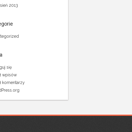
sień 2013
egorie
tegorized
a
guj się
ł wpisów
ł komentarzy
Press.org