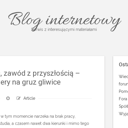
Blog internetowy
Serwis z interesującymi materiałami
Ost
, zawód z przyszłością –
Wied
ery na gruz gliwice
foru
Pomo
Article
Fora
Spół
Wyją
 w tym momencie narzeka na brak pracy,
tudia, a czasem nawet dwa kierunki i mimo tego