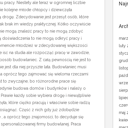
u pracy. Niestety ale teraz w ogromnej liczbie
Naj
nie kolejne młode chłopcy i dziewczęta
ną drogę. Zdecydowanie jest przesyt osób, które
nak brak im wiedzy praktycznej. Kółko oczywiście
Arc
i nie mogą znaleźć pracy to nie mogą zdobyć
ją doświadczenia to nie mogą odkryć pracy i
marz
mencie młodzież w zdecydowanej większości
luty
 iść na studia ale rozpocząć pracę w zawodzie,
styc
sposób budowlaniec. Z całą pewnością nie jest to
grud
e jest dla niej przyszłe lata. Budowlaniec musi
list
, a oprócz tego zajmować się wieloma rzeczami
paźd
est to zwyczajne, bo różnorodne prace się
wrze
 i jedynie budowa domów i budynków i należy o
sier
Prawie każdy sobie wybiera drogę i niewątpliwie
lipie
zęta, które ciężko pracują i właściwie sobie radzą
czer
osiągnąć. Część z nich gdy już zdobędzie
maj 
, a oprócz tego znajomości, to decyduje się
kwie
 spersonalizowanej firmy budowlanej. Praca
marz