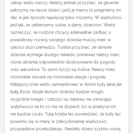
zakup wielu rzeczy. Należy jednak przyznać, że głównie
patrzymy na nasze dzieci i jeśli je mamy to pragniemy im
dać w jaki sposób najwięcej tylko możemy. W większości
jest tak, że zabierzemy sobie, a damy dzieciom. Warto
zaznaczyć, że rodzice chcący adekwatnie zadbać o
prawidłowy rozwój swojego dziecka muszą mieć w
całości dużo pieniędzy. Trzeba przyznać, że ubranie
dziecka wymaga dużego nakładu, ponieważ należy mieć
różne ubranka odpowiednio dostosowane do pogody
oraz warunków. To samo tyczy się butów.
Należy mieć
różnorakie obuwie na różnorakie okazje i pogodę.
Kategorycznie warto zainwestować w dobre buty takie jak
buty Ecco
, dzięki którym dziecko będzie mogło
wygodnie biegać i cieszyć się zabawą nie zwracając
wątpliwości na to co ma na stopach, bo w praktyce ich
nie będzie czuło. Tutaj trzeba też powiedzieć, że buty też
powinno się w miarę w zdecydowanej większości
przypadków przekształcać. Niestety dzieci szybko rosną,