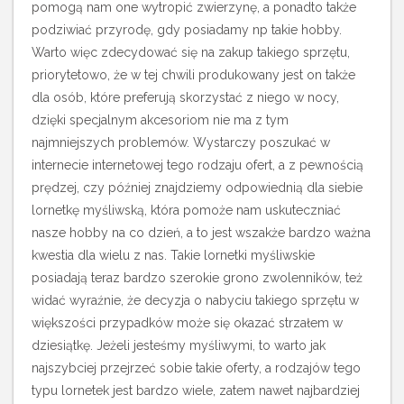
pomogą nam one wytropić zwierzynę, a ponadto także
podziwiać przyrodę, gdy posiadamy np takie hobby.
Warto więc zdecydować się na zakup takiego sprzętu,
priorytetowo, że w tej chwili produkowany jest on także
dla osób, które preferują skorzystać z niego w nocy,
dzięki specjalnym akcesoriom nie ma z tym
najmniejszych problemów. Wystarczy poszukać w
internecie internetowej tego rodzaju ofert, a z pewnością
prędzej, czy później znajdziemy odpowiednią dla siebie
lornetkę myśliwską, która pomoże nam uskuteczniać
nasze hobby na co dzień, a to jest wszakże bardzo ważna
kwestia dla wielu z nas. Takie lornetki myśliwskie
posiadają teraz bardzo szerokie grono zwolenników, też
widać wyraźnie, że decyzja o nabyciu takiego sprzętu w
większości przypadków może się okazać strzałem w
dziesiątkę. Jeżeli jesteśmy myśliwymi, to warto jak
najszybciej przejrzeć sobie takie oferty, a rodzajów tego
typu lornetek jest bardzo wiele, zatem nawet najbardziej