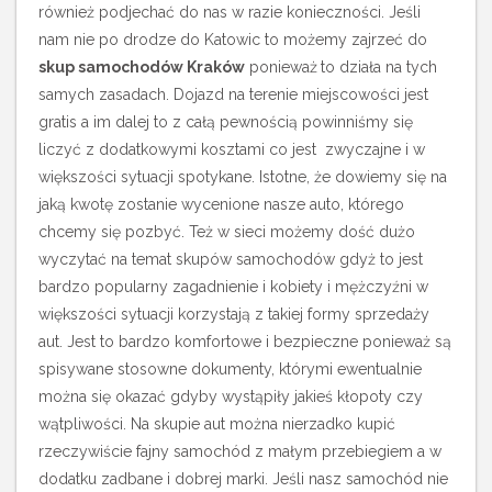
również podjechać do nas w razie konieczności.
Jeśli
nam nie po drodze do Katowic to możemy zajrzeć do
skup samochodów Kraków
ponieważ
to działa na tych
samych zasadach. Dojazd na terenie miejscowości jest
gratis a im dalej to z całą pewnością powinniśmy się
liczyć z dodatkowymi kosztami co jest zwyczajne i w
większości sytuacji spotykane. Istotne, że dowiemy się na
jaką kwotę zostanie wycenione nasze auto, którego
chcemy się pozbyć. Też w sieci możemy dość dużo
wyczytać na temat skupów samochodów gdyż to jest
bardzo popularny zagadnienie i kobiety i mężczyźni w
większości sytuacji korzystają z takiej formy sprzedaży
aut. Jest to bardzo komfortowe i bezpieczne ponieważ są
spisywane stosowne dokumenty, którymi ewentualnie
można się okazać gdyby wystąpiły jakieś kłopoty czy
wątpliwości. Na skupie aut można nierzadko kupić
rzeczywiście fajny samochód z małym przebiegiem a w
dodatku zadbane i dobrej marki. Jeśli nasz samochód nie