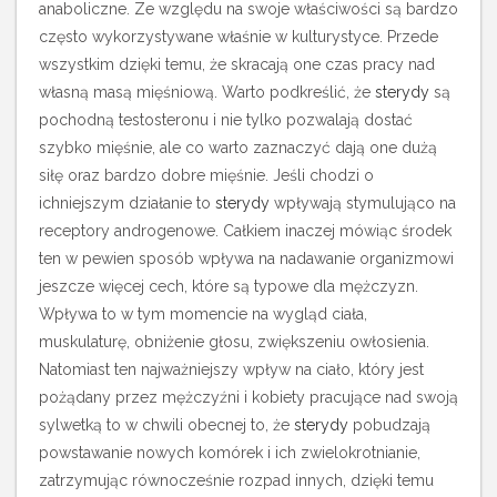
anaboliczne. Ze względu na swoje właściwości są bardzo
często wykorzystywane właśnie w kulturystyce.
Przede
wszystkim dzięki temu, że skracają one czas pracy nad
własną masą mięśniową. Warto podkreślić, że
sterydy
są
pochodną testosteronu i nie tylko pozwalają dostać
szybko mięśnie, ale co warto zaznaczyć dają one dużą
siłę oraz bardzo dobre mięśnie. Jeśli chodzi o
ichniejszym działanie to
sterydy
wpływają stymulująco na
receptory androgenowe. Całkiem inaczej mówiąc środek
ten w pewien sposób wpływa na nadawanie organizmowi
jeszcze więcej cech, które są typowe dla mężczyzn.
Wpływa to w tym momencie na wygląd ciała,
muskulaturę, obniżenie głosu, zwiększeniu owłosienia.
Natomiast ten najważniejszy wpływ na ciało, który jest
pożądany przez mężczyźni i kobiety pracujące nad swoją
sylwetką to w chwili obecnej to, że
sterydy
pobudzają
powstawanie nowych komórek i ich zwielokrotnianie,
zatrzymując równocześnie rozpad innych, dzięki temu