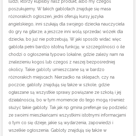
ludzi, którzy kupiliby nasz produkt, albo my czegoś
poszukujemy. W takich gablotach znajduje się masa
różnorakich ogłoszeń, jedni oferują kursy języka
angielskiego, inni szukają dla swojego dziecka nauczyciela
do gry na gitarze, a jeszcze inni wolą sprzedać wózek dla
dziecka, bo już nie potrzebują.
W jaki sposób widać więc
gablota pełni bardzo istotną funkcję, w szczególności o ile
chodzi o ogłoszenia typowo lokalne, gdzie zależy nam na
znalezieniu kogoś lub czegoś z naszej bezpośredniej
okolicy. Takie
gabloty
umieszczane są w bardzo
różnorakich miejscach. Nierzadko na sklepach, czy na
poczcie, gabloty znajdują się także w szkole, gdzie
ogłaszane są wszystkie sprawy powiązane ze szkołą i jej
działalnością, bo w tym momencie do tego mogą również
służyć takie gabloty. Tak jak np gmina preferuje się podzielić
ze swoimi mieszkańcami wszystkimi istotnymi informacjami
o tym co się dzieje, jakie są wydarzenia, zapowiedzi i
wszelkie ogłoszenia. Gabloty znajdują się także w