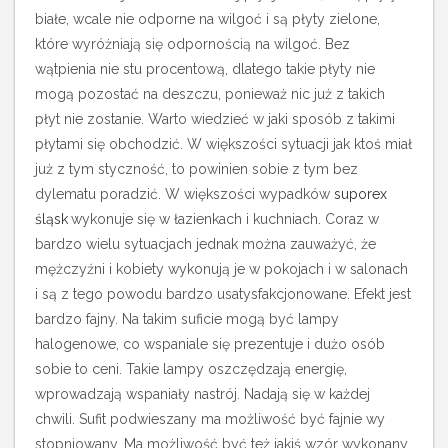
białe, wcale nie odporne na wilgoć i są płyty zielone,
które wyróżniają się odpornością na wilgoć. Bez
wątpienia nie stu procentową, dlatego takie płyty nie
mogą pozostać na deszczu, ponieważ nic już z takich
płyt nie zostanie.
Warto wiedzieć w jaki sposób z takimi
płytami się obchodzić. W większości sytuacji jak ktoś miał
już z tym styczność, to powinien sobie z tym bez
dylematu poradzić. W większości wypadków
suporex
śląsk
wykonuje się w łazienkach i kuchniach. Coraz w
bardzo wielu sytuacjach jednak można zauważyć, że
mężczyźni i kobiety wykonują je w pokojach i w salonach
i są z tego powodu bardzo usatysfakcjonowane. Efekt jest
bardzo fajny. Na takim suficie mogą być lampy
halogenowe, co wspaniale się prezentuje i dużo osób
sobie to ceni. Takie lampy oszczędzają energię,
wprowadzają wspaniały nastrój. Nadają się w każdej
chwili. Sufit podwieszany ma możliwość być fajnie wy
stopniowany. Ma możliwość być też jakiś wzór wykonany