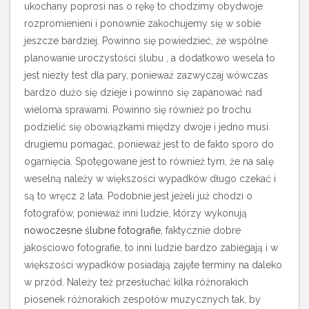
ukochany poprosi nas o rękę to chodzimy obydwoje
rozpromienieni i ponownie zakochujemy się w sobie
jeszcze bardziej. Powinno się powiedzieć, że wspólne
planowanie uroczystości ślubu , a dodatkowo wesela to
jest niezły test dla pary, ponieważ zazwyczaj wówczas
bardzo dużo się dzieje i powinno się zapanować nad
wieloma sprawami. Powinno się również po trochu
podzielić się obowiązkami między dwoje i jedno musi
drugiemu pomagać, ponieważ jest to de fakto sporo do
ogarnięcia. Spotęgowane jest to również tym, że na salę
weselną należy w większości wypadków długo czekać i
są to wręcz 2 lata.
Podobnie jest jeżeli już chodzi o
fotografów, ponieważ inni ludzie, którzy wykonują
nowoczesne ślubne fotografie
, faktycznie dobre
jakościowo fotografie, to inni ludzie bardzo zabiegają i w
większości wypadków posiadają zajęte terminy na daleko
w przód. Należy też przesłuchać kilka różnorakich
piosenek różnorakich zespołów muzycznych tak, by