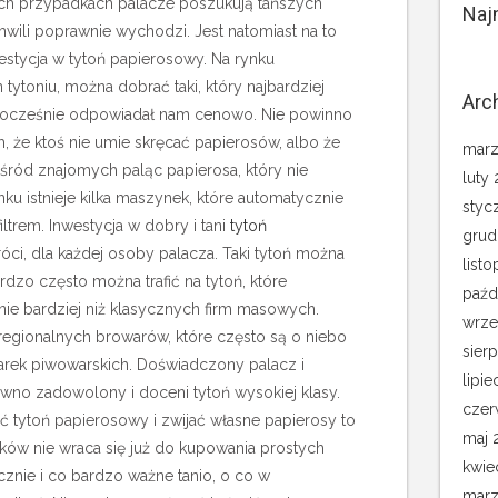
ch przypadkach palacze poszukują tańszych
Naj
hwili poprawnie wychodzi. Jest natomiast na to
stycja w tytoń papierosowy.
Na rynku
 tytoniu, można dobrać taki, który najbardziej
Arc
nocześnie odpowiadał nam cenowo. Nie powinno
m, że ktoś nie umie skręcać papierosów, albo że
marz
śród znajomych paląc papierosa, który nie
luty
ku istnieje kilka maszynek, które automatycznie
styc
iltrem. Inwestycja w dobry i tani
tytoń
grud
óci, dla każdej osoby palacza. Taki tytoń można
list
rdzo często można trafić na tytoń, które
paźd
e bardziej niż klasycznych firm masowych.
wrze
 regionalnych browarów, które często są o niebo
sier
arek piwowarskich. Doświadczony palacz i
lipie
wno zadowolony i doceni tytoń wysokiej klasy.
czer
lić tytoń papierosowy i zwijać własne papierosy to
maj 
ków nie wraca się już do kupowania prostych
kwie
znie i co bardzo ważne tanio, o co w
marz