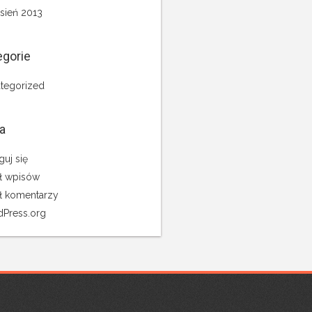
sień 2013
egorie
tegorized
a
guj się
ł wpisów
ł komentarzy
Press.org