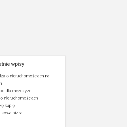
atnie wpisy
za o nieruchomościach na
m
c dla mężczyzn
 o nieruchomościach
kę kupię
tkowa pizza