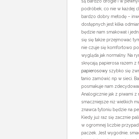
są bardzo drogie i w pewny
podróbek, co nie w każdej c
bardzo dobry metodę – inwe
dostępnych jest kilka odmian
będzie nam smakował i jed
się się także przejmować ty
nie czuje się komfortowo po
wygląda jak normalny. Na ryn
skręcają papierosa razem z f
papierosowy
szybko się zwr
tanio zamówić np w sieci. Ba
posmakuje nam zdecydowani
Analogicznie jak z piwami z
smaczniejsze niż wielkich m
znawca tytoniu będzie na pe
Kiedy już raz się zacznie pa
w ogromnej liczbie przypad
paczek. Jest wygodnie, smac