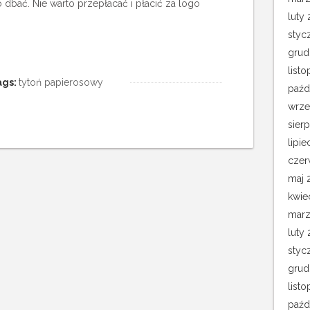
 dbać. Nie warto przepłacać i płacić za logo
luty 
styc
grud
list
ags:
tytoń papierosowy
paźd
wrze
sier
lipie
czer
maj 
kwie
marz
luty
styc
grud
list
paźd