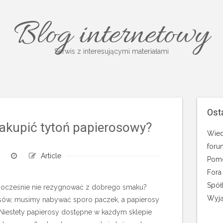
Blog internetowy
Serwis z interesującymi materiałami
Ost
akupić tytoń papierosowy?
Wied
foru
Article
Pomo
Fora
Spół
ednocześnie nie rezygnować z dobrego smaku?
Wyją
sów, musimy nabywać sporo paczek, a papierosy
 Niestety papierosy dostępne w każdym sklepie