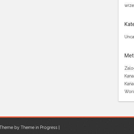
wrze
Kat
Unca
Met
Zalo
Kana
Kana
Word
| Theme by
Theme in Progress
|