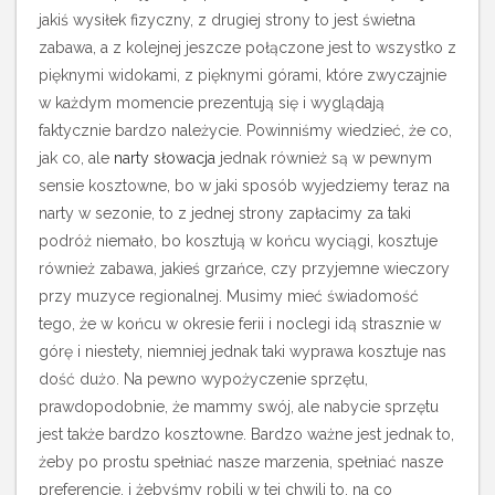
jakiś wysiłek fizyczny, z drugiej strony to jest świetna
zabawa, a z kolejnej jeszcze połączone jest to wszystko z
pięknymi widokami, z pięknymi górami, które zwyczajnie
w każdym momencie prezentują się i wyglądają
faktycznie bardzo należycie.
Powinniśmy wiedzieć, że co,
jak co, ale
narty słowacja
jednak również są w pewnym
sensie kosztowne, bo w jaki sposób wyjedziemy teraz na
narty w sezonie, to z jednej strony zapłacimy za taki
podróż niemało, bo kosztują w końcu wyciągi, kosztuje
również zabawa, jakieś grzańce, czy przyjemne wieczory
przy muzyce regionalnej. Musimy mieć świadomość
tego, że w końcu w okresie ferii i noclegi idą strasznie w
górę i niestety, niemniej jednak taki wyprawa kosztuje nas
dość dużo. Na pewno wypożyczenie sprzętu,
prawdopodobnie, że mammy swój, ale nabycie sprzętu
jest także bardzo kosztowne. Bardzo ważne jest jednak to,
żeby po prostu spełniać nasze marzenia, spełniać nasze
preferencje, i żebyśmy robili w tej chwili to, na co