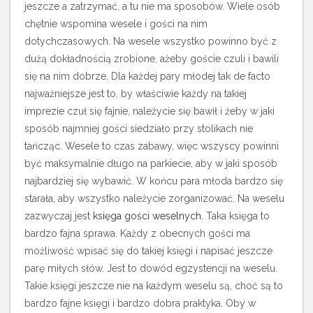
jeszcze a zatrzymać, a tu nie ma sposobów. Wiele osób
chętnie wspomina wesele i gości na nim
dotychczasowych. Na wesele wszystko powinno być z
dużą dokładnością zrobione, ażeby goście czuli i bawili
się na nim dobrze.
Dla każdej pary młodej tak de facto
najważniejsze jest to, by właściwie każdy na takiej
imprezie czuł się fajnie, należycie się bawił i żeby w jaki
sposób najmniej gości siedziało przy stolikach nie
tańcząc. Wesele to czas zabawy, więc wszyscy powinni
być maksymalnie długo na parkiecie, aby w jaki sposób
najbardziej się wybawić. W końcu para młoda bardzo się
starała, aby wszystko należycie zorganizować. Na weselu
zazwyczaj jest
księga gości weselnych
. Taka księga to
bardzo fajna sprawa. Każdy z obecnych gości ma
możliwość wpisać się do takiej księgi i napisać jeszcze
parę miłych słów. Jest to dowód egzystencji na weselu.
Takie księgi jeszcze nie na każdym weselu są, choć są to
bardzo fajne księgi i bardzo dobra praktyka. Oby w