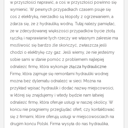
w przyszłości naprawić, a coś w przyszłości powinno się
wymienić.
W pewnych przypadkach czasem psuje się
coś z elektryką, nierzadko są kłopoty z ogrzewaniem, a
zdarza się, że z hydrauliką wodną. Tutaj należy pamiętać,
że w zdecydowanej większości przypadków bycie złotą
rączką i naprawianie tych rzeczy we własnym zakresie ma
możliwość się bardzo źle skończyć, zwłaszcza jeśli
chodzi o elektrykę czy gaz. Jeśli wiemy, że nie jesteśmy
sobie sami w stanie pomóc z problemem najlepiej
odnaleźć firmę, która wykonuje
złącza hydrauliczne
.
Firmę, która zajmuje się remontami hydrauliki wodnej
można bez dylematu odnaleźć w sieci. Można na
przykład wpisać hydraulik i dodać nazwę miejscowości,
w której się znajdujemy i wtedy będzie nam łatwiej
odnaleźć firmę, która oferuje usługi w naszej okolicy. W
końcu nie pragniemy przeglądać ofert, czy kontaktować
się z firmami, które oferują usługi w miejscowościach na
drugim końcu Polski. Firma wysyła do nas hydraulika,