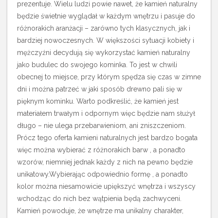
prezentuje. Wielu ludzi powie nawet, że kamień naturalny
będzie świetnie wyglądał w każdym wnętrzu i pasuje do
różnorakich aranżacji – zarówno tych klasycznych, jak i
bardziej nowoczesnych.
W większości sytuacji kobiety i
mężczyźni decydują się wykorzystać kamień naturalny
jako budulec do swojego kominka. To jest w chwili
obecnej to miejsce, przy którym spędza się czas w zimne
dni i można patrzeć w jaki sposób drewno pali się w
pięknym kominku. Warto podkreślić, że kamień jest
materiałem trwałym i odpornym więc będzie nam służył
długo – nie ulega przebarwieniom, ani zniszczeniom.
Prócz tego oferta kamieni naturalnych jest bardzo bogata
więc można wybierać z różnorakich barw , a ponadto
wzorów, niemniej jednak każdy z nich na pewno będzie
unikatowy.Wybierając odpowiednio formę , a ponadto
kolor można niesamowicie upiększyć wnętrza i wszyscy
wchodząc do nich bez wątpienia będą zachwyceni.
Kamień powoduje, że wnętrze ma unikalny charakter,